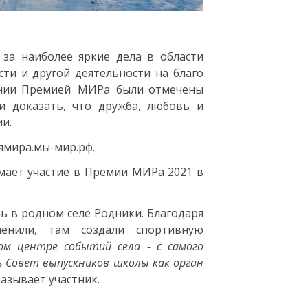
за наиболее яркие дела в области
ти и другой деятельности на благо
монии Премией МИРа были отмечены
и доказать, что дружба, любовь и
ии.
ямира.мы-мир.рф.
мает участие в Премии МИРа 2021 в
нь в родном селе Родники. Благодаря
ленили, там создали спортивную
ом центре событий села - с самого
ь Совет выпускников школы как орган
казывает участник.