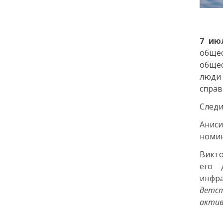
города: как молодёжь
Петербурга меняет
привычки
7 ию
общес
24 июля
обще
18:00
люди
ОБРАЗОВАНИЕ
СТАТЬЯ
«Я поступил! А что
справ
дальше?» — советы для
Следи
первокурсников
Аниси
20 июля
номин
Викто
18:00
ОБЩЕСТВО
его 
Добрые новости недели
инфра
детст
15 июля
актив
13:25
ОБЩЕСТВО