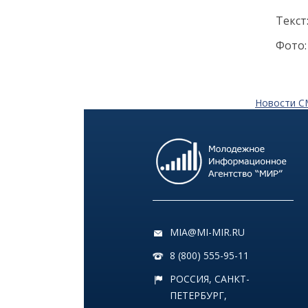
Как заранее защитить
Текст
квартиру от пожара и
затопления
Фото:
13 июля
Новости 
18:00
ОБЩЕСТВО
Добрые новости недели
08 июля
11:31
КУЛЬТУРА
Более 70 тысяч гостей,
десятки звезд и сотни
MIA@MI-MIR.RU
активностей: в
Петербурге завершился
8 (800) 555-95-11
VK Fest 2026
РОССИЯ, САНКТ-
ПЕТЕРБУРГ,
06 июля