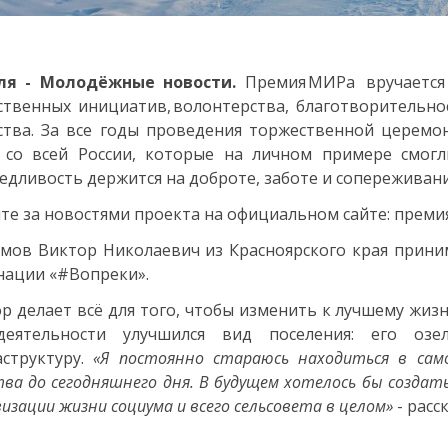
ля - Молодёжные новости.
Премия МИРа вручается 
твенных инициатив, волонтерства, благотворительнос
ства. За все годы проведения торжественной цере
 со всей России, которые на личном примере смогл
едливость держится на доброте, заботе и сопереживан
те за новостями проекта на официальном сайте: преми
мов Виктор Николаевич из Красноярского края прини
ации «#Вопреки».
р делает всё для того, чтобы изменить к лучшему жиз
деятельности улучшился вид поселения: его озе
структуру.
«Я постоянно стараюсь находиться в сам
ва до сегодняшнего дня. В будущем хотелось бы создат
изации жизни социума и всего сельсовета в целом»
- расс