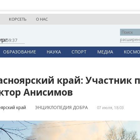
КОРСЕТЬ
О НАС
ург
расширен
,
14:59:37
ОБРАЗОВАНИЕ
НАУКА
СПОРТ
МЕДИА
КОСМО
асноярский край: Участник 
ктор Анисимов
ярский край
ЭНЦИКЛОПЕДИЯ ДОБРА
07 июля, 18:03