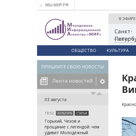
МЫ-МИР.РФ
В ЭФИРЕ
Санкт-
Петерб
6 августа
ОБЩЕСТВО
КУЛЬТУРА
ПРИШЛИТЕ СВОЮ НОВОСТЬ!
Кр
Лента новостей
Ви
егорию:
03 августа
Красно
18:52
КУЛЬТУРА
СТАТЬЯ
: in_array()
Горький, Чехов и
arameter 2 to
: in_array()
прощание с легендой: чем
null given in
arameter 2 to
: in_array()
удивит Молодёжный