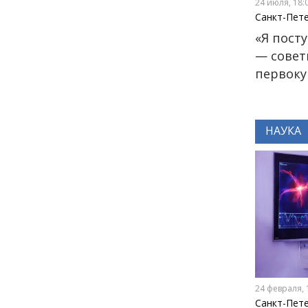
24 июля, 18:
Санкт-Пет
12:14
ЭНЦИКЛОПЕДИЯ ДОБРА
«Я посту
РЕПОРТАЖ
— совет
Июнь в ритме добрых дел
первоку
24 июня
НАУКА
14:35
ОБЩЕСТВО
Цифровой Петербург: как
киберспорт и гейминг
превратились из «пустой
траты времени» в
двигатель карьеры
22 июня
18:00
ОБЩЕСТВО
Добрые новости недели
24 февраля, 
Санкт-Пет