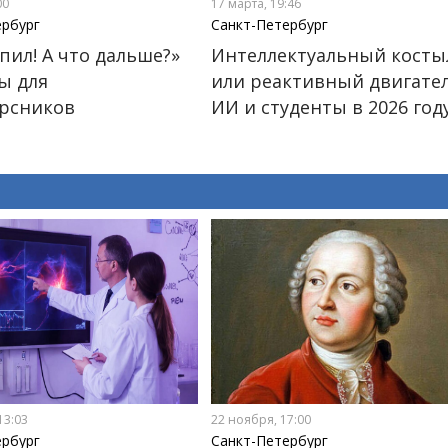
00
17 марта, 19:46
ербург
Санкт-Петербург
пил! А что дальше?»
Интеллектуальный косты
ы для
или реактивный двигател
рсников
ИИ и студенты в 2026 год
13:03
22 ноября, 17:00
ербург
Санкт-Петербург