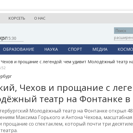
КОРСЕТЬ
О НАС
ург
расширен
,
05:15:32
ОБРАЗОВАНИЕ
НАУКА
СПОРТ
МЕДИА
КОСМО
8:52
ербург
кий, Чехов и прощание с леге
дёжный театр на Фонтанке в
тербургский Молодёжный театр на Фонтанке открыл 48-
ениям Максима Горького и Антона Чехова, масштабная
и прощание со спектаклем, который почти три десятиле
театра.