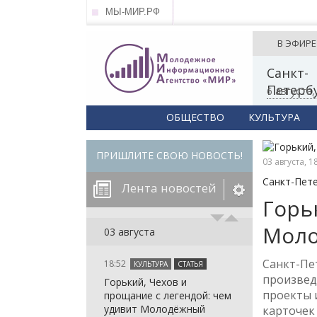
МЫ-МИР.РФ
В ЭФИРЕ
Санкт-
Петерб
6 августа
ОБЩЕСТВО
КУЛЬТУРА
ПРИШЛИТЕ СВОЮ НОВОСТЬ!
03 августа, 1
Санкт-Пет
Лента новостей
Горь
Моло
егорию:
03 августа
Санкт-Пе
18:52
КУЛЬТУРА
СТАТЬЯ
: in_array()
произвед
Горький, Чехов и
arameter 2 to
: in_array()
проекты 
прощание с легендой: чем
null given in
arameter 2 to
: in_array()
удивит Молодёжный
карточек 