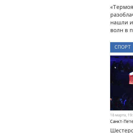
«Термоя
21 июня
разобла
12:03
нашли и
КУЛЬТУРА
VK Fest в Санкт-
волн в п
Петербурге: что ждёт
зрителей в этом году
СПОРТ
12 июня
13:38
КУЛЬТУРА
VK Fest 2026 пройдёт на
территории ВДНХ
31 мая
18:00
ОБЩЕСТВО
18 марта, 19
Добрые новости недели
Санкт-Пет
Шестеро