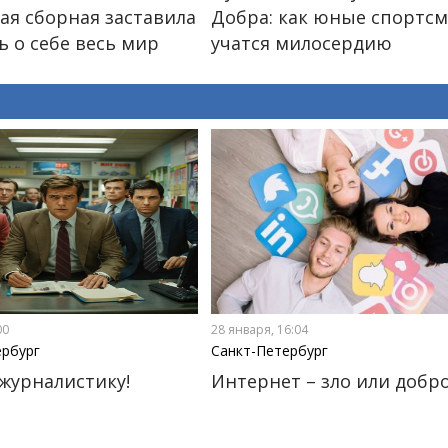
ая сборная заставила
Добра: как юные спортс
ь о себе весь мир
учатся милосердию
00
28 января, 16:04
ербург
Санкт-Петербург
журналистику!
Интернет – зло или добр