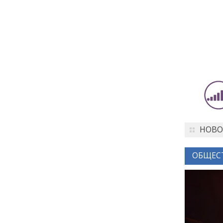
города: как молодёжь
Петербурга меняет
привычки
24 июля
18:00
ОБРАЗОВАНИЕ
СТАТЬЯ
«Я поступил! А что
дальше?» — советы для
первокурсников
НОВО
20 июля
ОБЩЕС
18:00
ОБЩЕСТВО
Добрые новости недели
15 июля
13:25
ОБЩЕСТВО