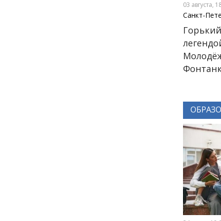
03 августа, 1
Санкт-Пет
18:00
ОБЩЕСТВО
Горький
Добрые новости недели
легендо
Молодёж
30 июня
Фонтанк
13:38
КУЛЬТУРА
Два дня музыки и десятки
звезд: названы имена
ОБРАЗ
ведущих и артистов
фестиваля «Белые ночи» в
Санкт-Петербурге
29 июня
14:40
ОБЩЕСТВО
Добрые новости недели
26 июня