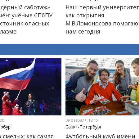
дерный саботаж»
Наш первый университет
чён: учёные СПбПУ
как открытия
сточник опасных
М.В.Ломоносова помогаю
лазме.
нам сегодня
:00
09 февраля, 12:15
ербург
Санкт-Петербург
 смелых: как самая
Футбольный клуб имени