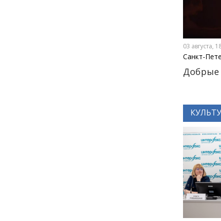
Как заранее защитить
квартиру от пожара и
затопления
03 августа, 1
13 июля
Санкт-Пет
Добрые 
18:00
ОБЩЕСТВО
Добрые новости недели
КУЛЬТ
08 июля
11:31
КУЛЬТУРА
Более 70 тысяч гостей,
десятки звезд и сотни
активностей: в
Петербурге завершился
VK Fest 2026
06 июля