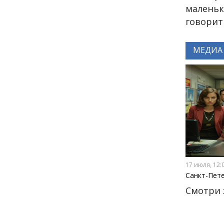
27 мая
маленьк
говорит
15:00
КУЛЬТУРА
Ваня Дмитриенко
МЕДИА
выступит на «Петровских
Ассамблеях 3.2.3»
26 мая
18:14
КУЛЬТУРА
СТАТЬЯ
Назад в прошлое: почему
молодёжь ностальгирует
в Интернете
17 июля, 12:
24 мая
Санкт-Пет
Смотри 
18:00
ОБЩЕСТВО
Добрые новости недели