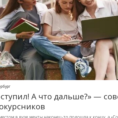
ербург
оступил! А что дальше?» — со
окурсников
местом в вузе мечты наконец-то подошла к концу, а «Г