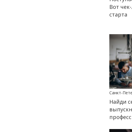
Вот чек
21 июня
старта
12:03
КУЛЬТУРА
VK Fest в Санкт-
Петербурге: что ждёт
зрителей в этом году
12 июня
13:38
КУЛЬТУРА
VK Fest 2026 пройдёт на
территории ВДНХ
Санкт-Пет
31 мая
Найди с
выпускн
18:00
ОБЩЕСТВО
професс
Добрые новости недели