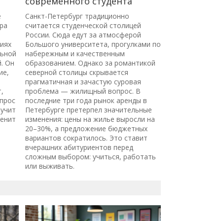
современного студента
е
Санкт-Петербург традиционно
ра
считается студенческой столицей
России. Сюда едут за атмосферой
риях
Большого университета, прогулками по
льной
набережным и качественным
. Он
образованием. Однако за романтикой
ие,
северной столицы скрывается
прагматичная и зачастую суровая
,
проблема — жилищный вопрос. В
опрос
последние три года рынок аренды в
вучит
Петербурге претерпел значительные
менит
изменения: цены на жилье выросли на
20–30%, а предложение бюджетных
вариантов сократилось. Это ставит
вчерашних абитуриентов перед
сложным выбором: учиться, работать
или выживать.