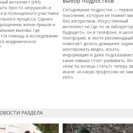
выбор подростков
ный интеллект (ИИ)
ыть просто «игрушкой» и
Сегодняшние подростки — перво
я в полноценного участника
поколение, которое не помнит ми
ельного процесса. Однако
без алгоритмов. Искусственный
упрощением жизни пришли и
интеллект не где-то «в лаборато
альные вызовы: где
будущего», он в телефоне, в шко
ется помощь в исследовании
платформе, в ленте рекомендаций
ся академическое
помогает делать домашнее задан
?
монтировать видео, искать
информацию и даже подсказывает
какие навыки стоит развивать. В
«Кем ты хочешь стать?» теперь з
иначе: «А какую профессию не за
ИИ?»
НОВОСТИ РАЗДЕЛА