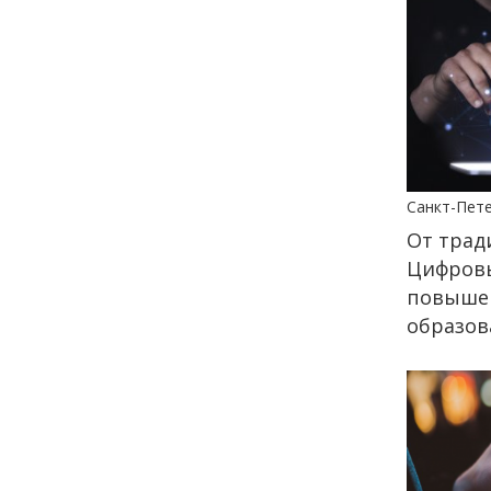
27 мая
15:00
КУЛЬТУРА
Ваня Дмитриенко
выступит на «Петровских
Ассамблеях 3.2.3»
26 мая
Санкт-Пет
От трад
18:14
КУЛЬТУРА
СТАТЬЯ
Цифровы
Назад в прошлое: почему
молодёжь ностальгирует
повышен
в Интернете
образов
24 мая
18:00
ОБЩЕСТВО
Добрые новости недели