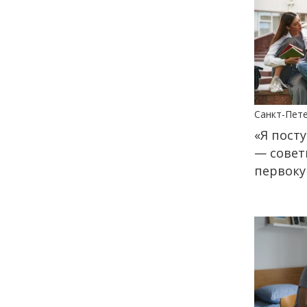
18:00
ОБЩЕСТВО
Добрые новости недели
30 июня
13:38
КУЛЬТУРА
Санкт-Пет
Два дня музыки и десятки
«Я посту
звезд: названы имена
— совет
ведущих и артистов
фестиваля «Белые ночи» в
первоку
Санкт-Петербурге
29 июня
14:40
ОБЩЕСТВО
Добрые новости недели
26 июня