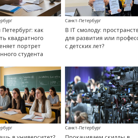
ербург
Санкт-Петербург
 Петербург: как
В IT смолоду: пространст
ть квадратного
для развития или профес
еняет портрет
с детских лет?
нного студента
ербург
Санкт-Петербург
ешь в университет?
Прокачиваем скиллы в