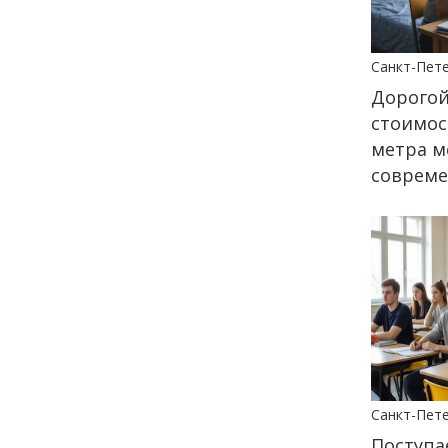
12:14
ЭНЦИКЛОПЕДИЯ ДОБРА
Санкт-Пет
РЕПОРТАЖ
Июнь в ритме добрых дел
Дорогой
стоимос
24 июня
метра м
совреме
14:35
ОБЩЕСТВО
Цифровой Петербург: как
киберспорт и гейминг
превратились из «пустой
траты времени» в
двигатель карьеры
22 июня
18:00
ОБЩЕСТВО
Санкт-Пет
Добрые новости недели
Поступа