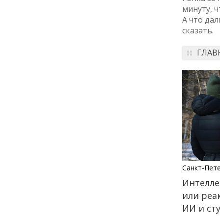
города: как молодёжь
минуту, ч
Петербурга меняет
А что дал
привычки
сказать.
24 июля
ГЛАВ
18:00
ОБРАЗОВАНИЕ
СТАТЬЯ
«Я поступил! А что
дальше?» — советы для
первокурсников
20 июля
18:00
ОБЩЕСТВО
Добрые новости недели
Санкт-Пет
Интелле
15 июля
или реа
ИИ и ст
13:25
ОБЩЕСТВО