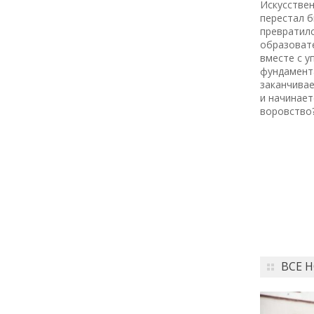
Искусствен
Как заранее защитить
перестал б
квартиру от пожара и
превратилс
затопления
образоват
вместе с 
фундамент
13 июля
заканчива
и начинает
18:00
воровство
ОБЩЕСТВО
Добрые новости недели
08 июля
11:31
КУЛЬТУРА
Более 70 тысяч гостей,
десятки звезд и сотни
активностей: в
Петербурге завершился
ВСЕ 
VK Fest 2026
06 июля