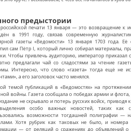
ного предыстории
российской печати 13 января — это возвращение к и
ждён в 1991 году, связав современную журналисти
ярной газеты «Ведомости» 13 января 1703 года. Её
пил сам Пётр I, который лично собирал материалы, пр
ки. Чтобы привлечь аудиторию, император приказал о
атно предлагали чай со сладостями за чтение газе
мы. Интересно, что слово «газета» тогда ещё не и
нтами», а его заголовок часто менялся.
ой темой публикаций в «Ведомостях» на протяжении
ной войны. Газета сообщала о победах армии и флота,
издание не скрывало и потерь русских войск, приводя
выделения особо важных новостей, таких как с
льзовались возможности тогдашней полиграфии — н
лами. Хотя рубрик как таковых не было, и номера 
рмации — от реляций о сражениях до объявлений о 