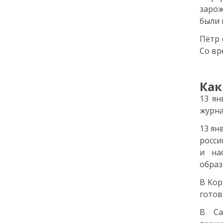
города: как молодёжь
зарож
Петербурга меняет
были 
привычки
Пётр 
Со вр
24 июля
18:00
ОБРАЗОВАНИЕ
СТАТЬЯ
Как
«Я поступил! А что
дальше?» — советы для
13 ян
первокурсников
журна
13 ян
20 июля
росси
и на
18:00
ОБЩЕСТВО
образ
Добрые новости недели
В Кор
готов
15 июля
В Са
13:25
ОБЩЕСТВО