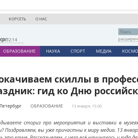
КОРСЕТЬ
О НАС
ург
расширен
,
00:32:14
ОБРАЗОВАНИЕ
НАУКА
СПОРТ
МЕДИА
КОСМО
окачиваем скиллы в профе
аздник: гид ко Дню российс
Петербург
ОБРАЗОВАНИЕ
13 января, 15:00
дываете сториз про мероприятия и выставки в музеях
и? Поздравляем, вы уже причастны к миру медиа. 13 янва
ь это круче. Рассказываем, с чего всё начиналось и куда д