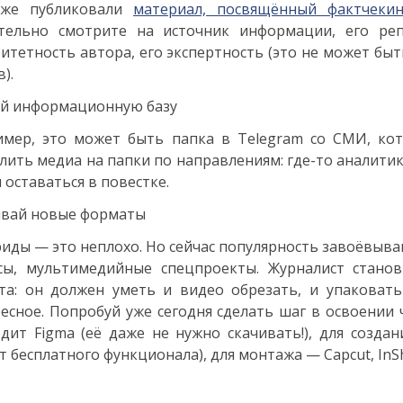
же публиковали
материал, посвящённый фактчекин
ательно смотрите на источник информации, его ре
итетность автора, его экспертность (это не может бы
в).
й информационную базу
имер, это может быть папка в Telegram со СМИ, к
лить медиа на папки по направлениям: где-то аналитика
 оставаться в повестке.
ивай новые форматы
иды — это неплохо. Но сейчас популярность завоёвыва
сы, мультимедийные спецпроекты. Журналист станов
та: он должен уметь и видео обрезать, и упаковать
есное. Попробуй уже сегодня сделать шаг в освоении 
дит Figma (её даже не нужно скачивать!), для создан
т бесплатного функционала), для монтажа — Capcut, InS