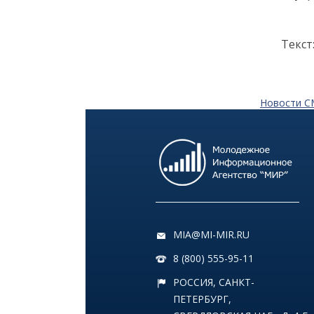
Как заранее защитить
квартиру от пожара и
затопления
Текст
13 июля
Новости 
18:00
ОБЩЕСТВО
Добрые новости недели
08 июля
11:31
КУЛЬТУРА
Более 70 тысяч гостей,
десятки звезд и сотни
MIA@MI-MIR.RU
активностей: в
Петербурге завершился
8 (800) 555-95-11
VK Fest 2026
РОССИЯ, САНКТ-
ПЕТЕРБУРГ,
06 июля