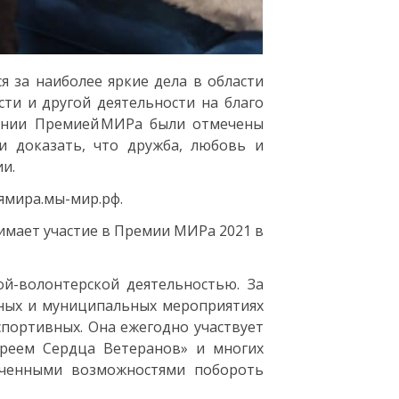
 за наиболее яркие дела в области
ти и другой деятельности на благо
монии Премией МИРа были отмечены
и доказать, что дружба, любовь и
и.
ямира.мы-мир.рф.
нимает участие в Премии МИРа 2021 в
ой-волонтерской деятельностью. За
ьных и муниципальных мероприятиях
спортивных. Она ежегодно участвует
греем Сердца Ветеранов» и многих
иченными возможностями побороть