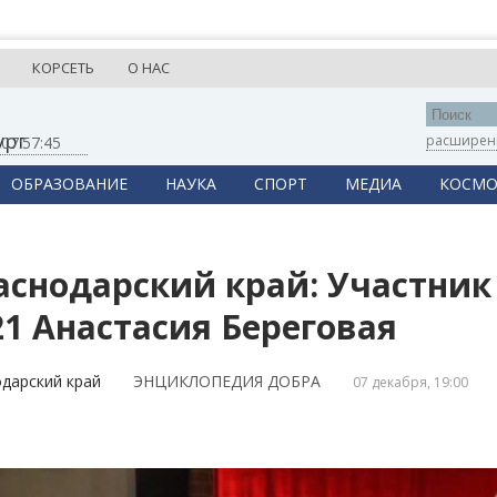
КОРСЕТЬ
О НАС
ург
расширен
,
07:57:45
ОБРАЗОВАНИЕ
НАУКА
СПОРТ
МЕДИА
КОСМО
аснодарский край: Участни
21 Анастасия Береговая
дарский край
ЭНЦИКЛОПЕДИЯ ДОБРА
07 декабря, 19:00