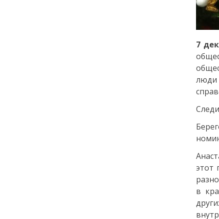
города: как молодёжь
Петербурга меняет
привычки
7 де
24 июля
общес
обще
18:00
ОБРАЗОВАНИЕ
СТАТЬЯ
люди
«Я поступил! А что
справ
дальше?» — советы для
первокурсников
Следи
Берег
20 июля
номин
18:00
ОБЩЕСТВО
Анаст
Добрые новости недели
этот 
разно
в кра
15 июля
друг
внутр
13:25
ОБЩЕСТВО