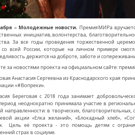
кабря – Молодежные новости.
Премия МИРа вручается
твенных инициатив, волонтерства, благотворительнос
ства. За все годы проведения торжественной цере
 со всей России, которые на личном примере смогл
едливость держится на доброте, заботе и сопереживани
те за новостями проекта на официальном сайте: преми
овая Анастасия Сергеевна из Краснодарского края при
ации «#Вопреки».
асия Береговая с 2018 года занимает добровольческ
период неоднократно принимала участие в регионал
й направленности: в творческих, благотворительных, 
евой акции «Елка желаний», «Блокадный хлеб», «Со
их. Цель её проекта - это помощь детям с огран
енний страх в социуме.