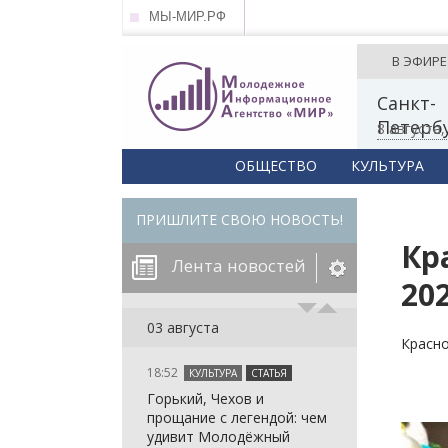
МЫ-МИР.РФ
В ЭФИРЕ
Санкт-
Петерб
8 августа
ОБЩЕСТВО
КУЛЬТУРА
ПРИШЛИТЕ СВОЮ НОВОСТЬ!
Кр
Лента новостей
20
егорию:
03 августа
Красно
18:52
КУЛЬТУРА
СТАТЬЯ
: in_array()
Горький, Чехов и
arameter 2 to
: in_array()
прощание с легендой: чем
null given in
arameter 2 to
: in_array()
удивит Молодёжный