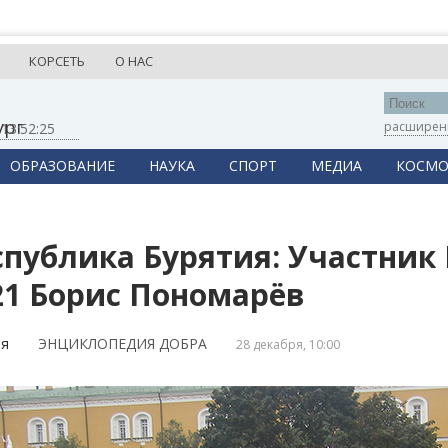
КОРСЕТЬ
О НАС
ург
расширен
,
13:52:25
ОБРАЗОВАНИЕ
НАУКА
СПОРТ
МЕДИА
КОСМО
спублика Бурятия: Участни
21 Борис Пономарёв
ия
ЭНЦИКЛОПЕДИЯ ДОБРА
28 декабря, 10:00