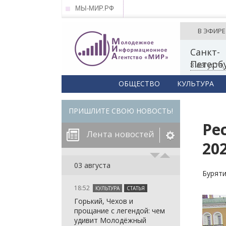
МЫ-МИР.РФ
В ЭФИРЕ
Санкт-
Петерб
8 августа
ОБЩЕСТВО
КУЛЬТУРА
ПРИШЛИТЕ СВОЮ НОВОСТЬ!
Ре
Лента новостей
20
егорию:
03 августа
Бурят
18:52
КУЛЬТУРА
СТАТЬЯ
: in_array()
Горький, Чехов и
arameter 2 to
: in_array()
прощание с легендой: чем
null given in
arameter 2 to
: in_array()
удивит Молодёжный