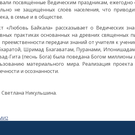
вали посвящённые Ведическим праздникам, ежегодно о
ально не защищённых слоёв населения, что привод
ека, в семье и в обществе.
т «Любовь Байкала» рассказывает о Ведических знан
вных практиках основанных на древних священных пис
 преемственности передачи знаний от учителя к ученик
харатой, Шримад Бхагаватам, Пуранами, Ипонишадами,
вад-Гита (песнь Бога) была поведана Богом миллионы 
ьзованию материального мира. Реализация проекта 
ечности и осознанности.
: Светлана Никульшина.
СМИ2