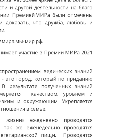
я за наиболее яркие дела в области
ти и другой деятельности на благо
монии Премией МИРа были отмечены
и доказать, что дружба, любовь и
и.
ямира.мы-мир.рф.
нимает участие в Премии МИРа 2021
спространением ведических знаний
» - это город, который по приданию
. В результате полученных знаний
змеряется качеством, уровнем и
изким и окружающим. Укрепляется
тношения в семье.
и жизни» ежедневно проводятся
 так же еженедельно проводятся
егетарианской пищи. Проводятся