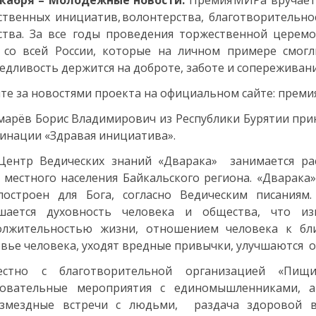
екабря – Молодежные новости.
Премия МИРа вручаетс
твенных инициатив, волонтерства, благотворительнос
ства. За все годы проведения торжественной цере
 со всей России, которые на личном примере смогл
едливость держится на доброте, заботе и сопереживани
те за новостями проекта на официальном сайте: преми
арёв Борис Владимирович из Республики Бурятии при
инации «Здравая инициатива».
Центр Ведических знаний «Дварака» занимается ра
 местного населения Байкальского региона. «Дварака
построен для Бога, согласно Ведическим писаниям
шается духовность человека и общества, что и
олжительностью жизни, отношением человека к бл
вье человека, уходят вредные привычки, улучшаются о
естно с благотворительной организацией «Пищ
зовательные мероприятия с единомышленниками, а
озмездные встречи с людьми, раздача здоровой в