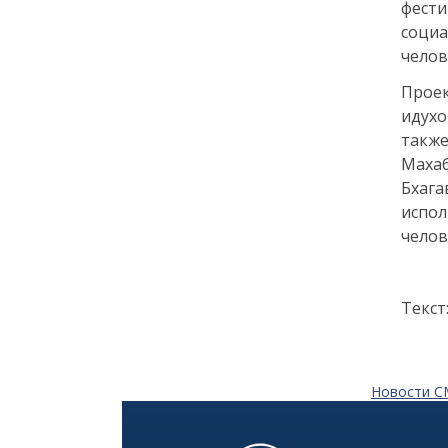
фести
Как заранее защитить
соци
квартиру от пожара и
челов
затопления
Проек
13 июля
идухо
также
18:00
ОБЩЕСТВО
Махаб
Добрые новости недели
Бхага
испол
челов
08 июля
11:31
КУЛЬТУРА
Текст
Более 70 тысяч гостей,
десятки звезд и сотни
активностей: в
Петербурге завершился
VK Fest 2026
Новости 
06 июля