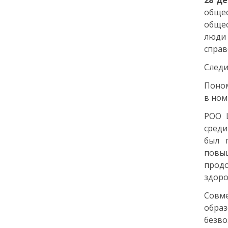
28 д
города: как молодёжь
общес
Петербурга меняет
обще
привычки
люди
справ
24 июля
Следи
18:00
ОБРАЗОВАНИЕ
СТАТЬЯ
Поном
«Я поступил! А что
в ном
дальше?» — советы для
первокурсников
РОО 
среди
20 июля
был 
повы
18:00
ОБЩЕСТВО
прод
Добрые новости недели
здоро
Совм
15 июля
обра
безв
13:25
ОБЩЕСТВО