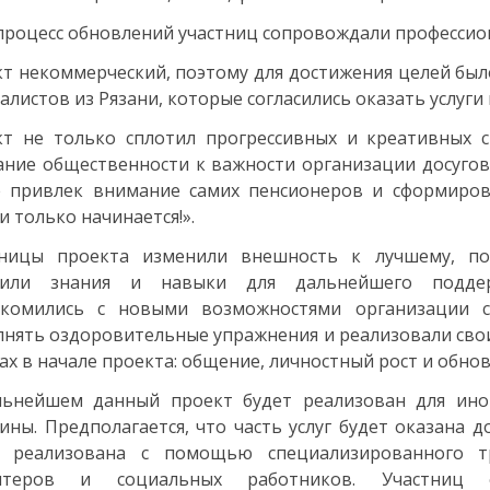
процесс обновлений участниц сопровождали профессио
т некоммерческий, поэтому для достижения целей был
алистов из Рязани, которые согласились оказать услуг
т не только сплотил прогрессивных и креативных с
ние общественности к важности организации досугов
е привлек внимание самих пенсионеров и сформиров
и только начинается!».
тницы проекта изменили внешность к лучшему, по
чили знания и навыки для дальнейшего поддерж
акомились с новыми возможностями организации св
нять оздоровительные упражнения и реализовали свои
ах в начале проекта: общение, личностный рост и обнов
льнейшем данный проект будет реализован для ино
ны. Предполагается, что часть услуг будет оказана 
т реализована с помощью специализированного 
нтеров и социальных работников. Участниц 