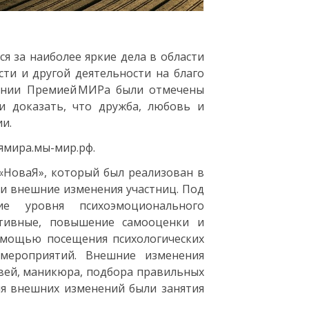
я за наиболее яркие дела в области
ти и другой деятельности на благо
монии Премией МИРа были отмечены
и доказать, что дружба, любовь и
и.
ямира.мы-мир.рф.
«НоваЯ», который был реализован в
 и внешние изменения участниц. Под
ие уровня психоэмоционального
итивные, повышение самооценки и
помощью посещения психологических
х мероприятий. Внешние изменения
овей, маникюра, подбора правильных
ля внешних изменений были занятия