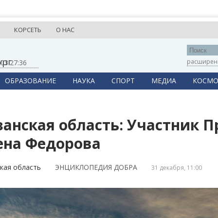
КОРСЕТЬ
О НАС
ург
расширен
,
03:27:36
ОБРАЗОВАНИЕ
НАУКА
СПОРТ
МЕДИА
КОСМО
занская область: Участник 
ена Федорова
кая область
ЭНЦИКЛОПЕДИЯ ДОБРА
31 декабря, 11:00