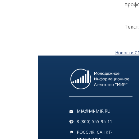
профе
18:00
ОБЩЕСТВО
Добрые новости недели
Текст
30 июня
13:38
КУЛЬТУРА
Новости 
Два дня музыки и десятки
звезд: названы имена
ведущих и артистов
фестиваля «Белые ночи» в
Санкт-Петербурге
29 июня
MIA@MI-MIR.RU
14:40
ОБЩЕСТВО
Добрые новости недели
8 (800) 555-95-11
РОССИЯ, САНКТ-
26 июня