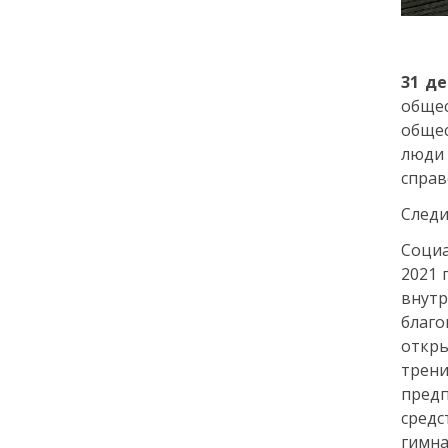
города: как молодёжь
Петербурга меняет
привычки
31 д
общес
24 июля
обще
18:00
люди
ОБРАЗОВАНИЕ
СТАТЬЯ
«Я поступил! А что
справ
дальше?» — советы для
Следи
первокурсников
Социа
20 июля
2021 
внут
18:00
ОБЩЕСТВО
благ
Добрые новости недели
откры
трен
предп
15 июля
средс
гимна
13:25
ОБЩЕСТВО