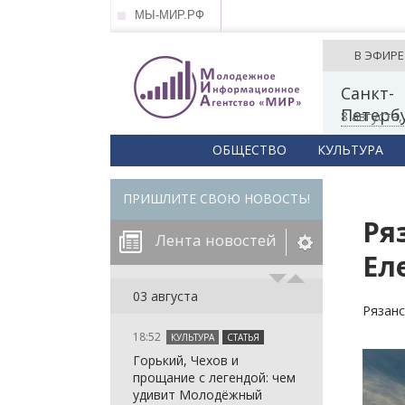
МЫ-МИР.РФ
В ЭФИРЕ
Санкт-
Петерб
8 августа
ОБЩЕСТВО
КУЛЬТУРА
ПРИШЛИТЕ СВОЮ НОВОСТЬ!
Ря
Лента новостей
Ел
егорию:
03 августа
Рязанс
18:52
КУЛЬТУРА
СТАТЬЯ
: in_array()
Горький, Чехов и
arameter 2 to
: in_array()
прощание с легендой: чем
null given in
arameter 2 to
: in_array()
удивит Молодёжный