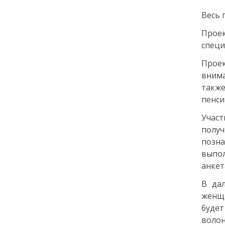
Как заранее защитить
Весь 
квартиру от пожара и
затопления
Проек
специ
13 июля
Проек
внима
18:00
ОБЩЕСТВО
такж
Добрые новости недели
пенси
Учас
08 июля
полу
позн
11:31
КУЛЬТУРА
выпол
Более 70 тысяч гостей,
десятки звезд и сотни
анкет
активностей: в
В да
Петербурге завершился
VK Fest 2026
женщи
буде
воло
06 июля