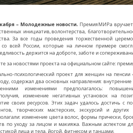
екабря – Молодежные новости.
Премия МИРа вручаетс
твенных инициатив, волонтерства, благотворительнос
ства. За все годы проведения торжественной цере
 со всей России, которые на личном примере смогл
едливость держится на доброте, заботе и сопереживани
те за новостями проекта на официальном сайте: преми
льно-психологический проект для женщин на пенсии 
году, содержал два основных направления: внутренние
ренними изменениями предполагалось: повышен
ополучия, изменение негативных установок на поз
тие своих ресурсов. Этих задач удалось достичь с 
ингов, творческих мастерских, экскурсий и други
олагали: изменение цвета волос, формы прически, бр
тв по уходу за лицом и макияжа. Важным аспектом д
стикой лица и тела, йогой, фитнесом и танцами.