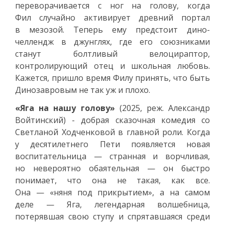
переворачивается с ног на голову, когда
Фил случайно активирует древний портал
в мезозой. Теперь ему предстоит дино-
челлендж в джунглях, где его союзниками
станут болтливый велоцираптор,
контролирующий отец и школьная любовь.
Кажется, пришло время Филу принять, что быть
Динозавровым не так уж и плохо.
«Яга на нашу голову»
(2025, реж. Александр
Войтинский) - добрая сказочная комедия со
Светланой Ходченковой в главной роли. Когда
у десятилетнего Пети появляется новая
воспитательница — странная и ворчливая,
но невероятно обаятельная — он быстро
понимает, что она не такая, как все.
Она — «няня под прикрытием», а на самом
деле — Яга, легендарная волшебница,
потерявшая свою ступу и спрятавшаяся среди