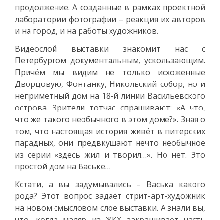
продолжение. А созданные в рамках проектной
лаборатории фотографии – реакция их авторов
и на город, и на работы художников.
Видеослой выставки знакомит нас с
Петербургом документальным, ускользающим.
Причём мы видим не только исхоженные
Дворцовую, Фонтанку, Никольский собор, но и
неприметный дом на 18-й линии Васильевского
острова. Зрители тотчас спрашивают: «А что,
что же такого необычного в этом доме?». Зная о
том, что настоящая история живёт в питерских
парадных, они предвкушают нечто необычное
из серии «здесь жил и творил…». Но нет. Это
простой дом на Ваське…
Кстати, а вы задумывались – Васька какого
рода? Этот вопрос задаёт стрит-арт-художник
на новом смысловом слое выставки. А знали вы,
что, когда маляр из ЖКХ закрашивает часть