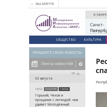
МЫ-МИР.РФ
В ЭФИРЕ
Санкт-
Петерб
7 августа
ОБЩЕСТВО
КУЛЬТУРА
ПРИШЛИТЕ СВОЮ НОВОСТЬ!
Ре
Лента новостей
сп
егорию:
03 августа
Респуб
18:52
КУЛЬТУРА
СТАТЬЯ
: in_array()
Горький, Чехов и
arameter 2 to
: in_array()
прощание с легендой: чем
null given in
arameter 2 to
: in_array()
удивит Молодёжный