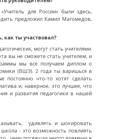
ать руководителем?
«Учитель для России» были здесь,
водить предложил Камил Магомедов,
ь, как ты участвовал?
агогических, могут стать учителями.
ета вы не сможете стать учителем, и
граммы мы все получаем диплом о
мики (ВШЭ). 2 года ты варишься в
е постоянно что-то хотят сделать
атива и, наверное, это лучшее, что
ния и развития педагогики в нашей
сказывать, удивлять и шокировать
я школа - это возможность повлиять
е то, чему посвящал много времени в