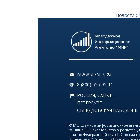
21 июня
Новости 
12:03
КУЛЬТУРА
VK Fest в Санкт-
Петербурге: что ждёт
зрителей в этом году
12 июня
13:38
MIA@MI-MIR.RU
КУЛЬТУРА
VK Fest 2026 пройдёт на
8 (800) 555-95-11
территории ВДНХ
РОССИЯ, САНКТ-
ПЕТЕРБУРГ,
31 мая
СВЕРДЛОВСКАЯ НАБ., Д. 4-Б
18:00
ОБЩЕСТВО
© Молодежное информационное агентств
Добрые новости недели
защищены. Свидетельство о регистрации С
выдано Федеральной службой по надзор
Учредитель: Общероссийская молодежн