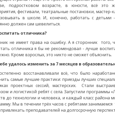
тве, подростковом возрасте, в юности, всё это 
риятия, фестивали, театральные постановки, мастер-кл
зовывать в школе. И, конечно, работать с детьми 
янно должен сам шевелиться.
воспитать отличника?
ник не имеет права на ошибку. А я сторонник того, ч
тать отличника я бы не рекомендовал - лучше воспит
ужно. Кроме взрослых, это никто не сможет объяснить.
ебе удалось изменить за 7 месяцев в образователь
степенно восстанавливали всё, что было наработан
нить самые лучшие практики: приезды лучших специал
мках проектных сессий, мастерских. Стали выстраи
зом и логистикой ребят с села. Запустили программы «Л
ств до технологии и человека, и каждый класс района м
амму. Мы в течении трёх часов с ребятами занимаемся
 привлекать преподавателей на долгосрочную перспект