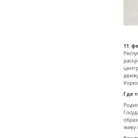
города: как молодёжь
Петербурга меняет
привычки
24 июля
11 ф
18:00
ОБРАЗОВАНИЕ
СТАТЬЯ
Респу
«Я поступил! А что
дальше?» — советы для
раскр
первокурсников
цент
движу
Корюх
20 июля
Где т
18:00
ОБЩЕСТВО
Родил
Добрые новости недели
Госуд
образ
15 июля
живу 
13:25
ОБЩЕСТВО