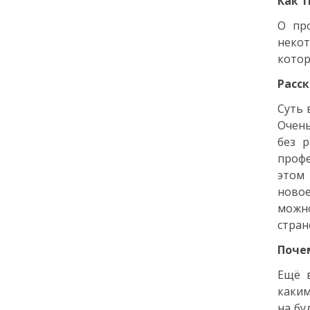
Как 
Как заранее защитить
О пр
квартиру от пожара и
затопления
некот
котор
13 июля
Расск
Суть 
18:00
ОБЩЕСТВО
Очень
Добрые новости недели
без 
профе
08 июля
этом 
новое
11:31
КУЛЬТУРА
можно
Более 70 тысяч гостей,
стран
десятки звезд и сотни
активностей: в
Поче
Петербурге завершился
VK Fest 2026
Ещё 
каким
06 июля
на бу