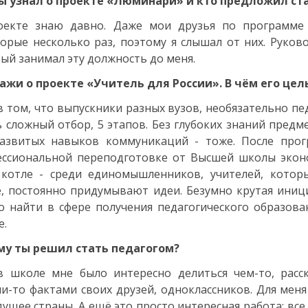
ты узнал о проекте «Люминари» и кто предложил ст
оекте знаю давно. Даже мои друзья по программе 
орые несколько раз, поэтому я слышал от них. Руко
ый занимал эту должность до меня.
ажи о проекте «Учитель для России». В чём его цел
в том, что выпускники разных вузов, необязательно пед
 сложный отбор, 5 этапов. Без глубоких знаний предм
развитых навыков коммуникаций - тоже. После про
ссиональной переподготовке от Высшей школы эконо
котле - среди единомышленников, учителей, которы
, постоянно придумывают идеи. Безумно крутая иници
 найти в сфере получения педагогического образова
е.
му ты решил стать педагогом?
в школе мне было интересно делиться чем-то, рас
и-то фактами своих друзей, одноклассников. Для мен
дущее страны. А ещё это просто интересная работа: вс