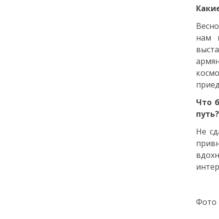
Какие
12:14
ЭНЦИКЛОПЕДИЯ ДОБРА
Весно
РЕПОРТАЖ
нам 
Июнь в ритме добрых дел
выста
армян
24 июня
космо
приед
14:35
ОБЩЕСТВО
Что 
Цифровой Петербург: как
путь?
киберспорт и гейминг
превратились из «пустой
Не сд
траты времени» в
привн
двигатель карьеры
вдохн
интер
22 июня
18:00
ОБЩЕСТВО
Фото 
Добрые новости недели