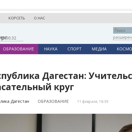
КОРСЕТЬ
О НАС
ург
расширен
,
19:00:33
ОБРАЗОВАНИЕ
НАУКА
СПОРТ
МЕДИА
КОСМО
спублика Дагестан: Учительс
асательный круг
лика Дагестан
ОБРАЗОВАНИЕ
11 февраля, 18:39