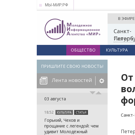
МЫ-МИР.РФ
В ЭФИРЕ
Санкт-
Петерб
7 августа
ОБЩЕСТВО
КУЛЬТУРА
ПРИШЛИТЕ СВОЮ НОВОСТЬ!
От
Лента новостей
во
фо
егорию:
03 августа
18:52
КУЛЬТУРА
СТАТЬЯ
: in_array()
Санкт-
Горький, Чехов и
arameter 2 to
: in_array()
прощание с легендой: чем
null given in
arameter 2 to
: in_array()
Пете
удивит Молодёжный