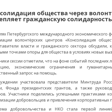
солидация общества через волонт
епляет гражданскую солидарность
лях Петербургского международного экономического фо
циации волонтёрских центров «Консолидация общес
тавители власти и гражданского сектора обсудили, 
ыми точками опоры для общества в условиях новых выз
ники сессии отметили, что на фоне событий последних
ацию, экономические ограничения и гуманитар
твенный запрос на помощь.
суждении участвовала представители Минтруда Росс
ии, Фонда президентских грантов, а также руково
ров. Участники поделились успешными практиками 
изации добровольцев и привлечения корпоративных п
тема добровольчества и НКО стала первой лини