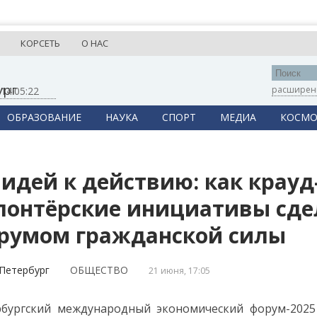
КОРСЕТЬ
О НАС
ург
расширен
,
14:05:23
ОБРАЗОВАНИЕ
НАУКА
СПОРТ
МЕДИА
КОСМО
 идей к действию: как крау
лонтёрские инициативы сде
румом гражданской силы
Петербург
ОБЩЕСТВО
21 июня, 17:05
рбургский международный экономический форум-202