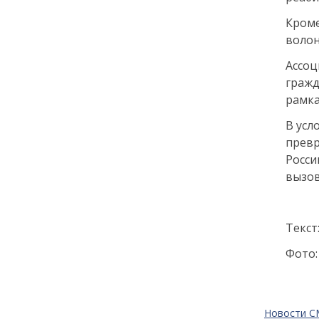
Кроме
12:14
ЭНЦИКЛОПЕДИЯ ДОБРА
волон
РЕПОРТАЖ
Июнь в ритме добрых дел
Ассо
гражд
рамка
24 июня
В усл
14:35
ОБЩЕСТВО
прев
Цифровой Петербург: как
Росси
киберспорт и гейминг
вызов
превратились из «пустой
траты времени» в
двигатель карьеры
Текст
22 июня
Фото:
18:00
ОБЩЕСТВО
Добрые новости недели
Новости 