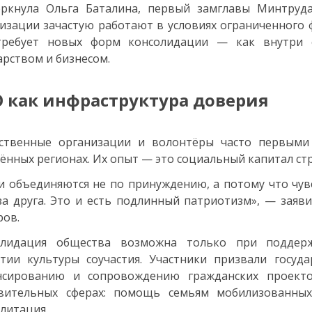
еркнула Ольга Баталина, первый замглавы Минтруд
изации зачастую работают в условиях ограниченного 
требует новых форм консолидации — как внутри с
арством и бизнесом.
 как инфраструктура доверия
ственные организации и волонтёры часто первыми
ённых регионах. Их опыт — это социальный капитал ст
 объединяются не по принуждению, а потому что чувс
за друга. Это и есть подлинный патриотизм», — заяв
ов.
олидация общества возможна только при поддер
тии культуры соучастия. Участники призвали госуд
нсированию и сопровождению гражданских проекто
твительных сферах: помощь семьям мобилизованных
литация.