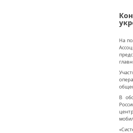
Как заранее защитить
квартиру от пожара и
Кон
затопления
укр
13 июля
На по
18:00
Ассо
ОБЩЕСТВО
Добрые новости недели
предс
главн
08 июля
Участ
опер
11:31
КУЛЬТУРА
общес
Более 70 тысяч гостей,
В об
десятки звезд и сотни
активностей: в
Росс
Петербурге завершился
цент
VK Fest 2026
мобил
«Сис
06 июля