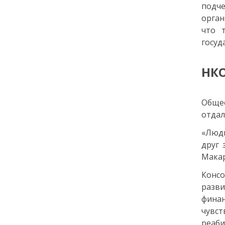
подч
орган
18:00
ОБЩЕСТВО
что 
Добрые новости недели
госуд
30 июня
НКО
13:38
КУЛЬТУРА
Два дня музыки и десятки
Обще
звезд: названы имена
ведущих и артистов
отдал
фестиваля «Белые ночи» в
«Люди
Санкт-Петербурге
друг 
Макар
29 июня
Конс
14:40
ОБЩЕСТВО
разви
Добрые новости недели
фина
чувс
реаби
26 июня