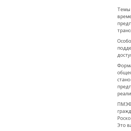
города: как молодёжь
Темы
Петербурга меняет
привычки
врем
пре
тр
24 июля
Особ
18:00
ОБРАЗОВАНИЕ
СТАТЬЯ
подде
«Я поступил! А что
досту
дальше?» — советы для
первокурсников
Форма
общес
20 июля
стано
предп
18:00
ОБЩЕСТВО
реали
Добрые новости недели
ПМЭФ
граж
15 июля
Роско
Это в
13:25
ОБЩЕСТВО