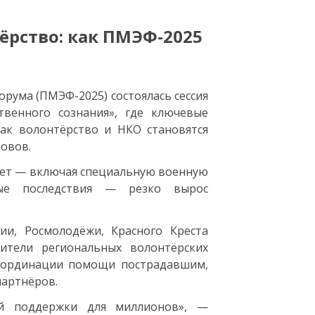
ёрство: как ПМЭФ-2025
рума (ПМЭФ-2025) состоялась сессия
твенного сознания», где ключевые
как волонтёрство и НКО становятся
овов.
 лет — включая специальную военную
ные последствия — резко вырос
ии, Росмолодёжи, Красного Креста
дители региональных волонтёрских
координации помощи пострадавшим,
артнёров.
ей поддержки для миллионов», —