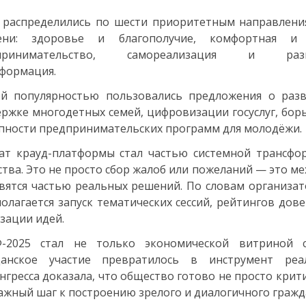
 распределились по шести приоритетным направлен
ени: здоровье и благополучие, комфортная и 
дпринимательство, самореализация и ра
ансформация.
ой популярностью пользовались предложения о разв
ржке многодетных семей, цифровизации госуслуг, бор
пности предпринимательских программ для молодёжи.
т крауд-платформы стал частью системной трансфор
тва. Это не просто сбор жалоб или пожеланий — это м
вятся частью реальных решений. По словам организат
олагается запуск тематических сессий, рейтингов дов
зации идей.
-2025 стал не только экономической витриной с
данское участие превратилось в инструмент реал
нгресса доказала, что общество готово не просто крити
ажный шаг к построению зрелого и диалогичного гражд