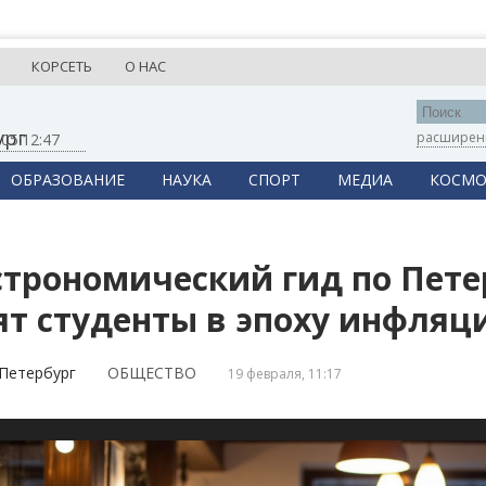
КОРСЕТЬ
О НАС
ург
расширен
,
05:12:48
ОБРАЗОВАНИЕ
НАУКА
СПОРТ
МЕДИА
КОСМО
строномический гид по Петер
ят студенты в эпоху инфляц
Петербург
ОБЩЕСТВО
19 февраля, 11:17