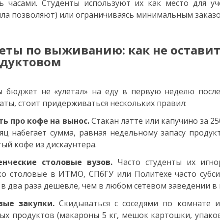
ь часами. Студенты используют их как место для уче
ла позволяют) или ограничиваясь минимальным заказо
еты по выживанию: как не оставит
дуктовом
 бюджет не «улетал» на еду в первую неделю после
аты, стоит придерживаться нескольких правил:
ь про кофе на вынос.
Стакан латте или капучино за 25
яц набегает сумма, равная недельному запасу продук
ый кофе из дискаунтера.
енческие столовые вузов.
Часто студенты их игно
о столовые в ИТМО, СПбГУ или Политехе часто субс
 в два раза дешевле, чем в любом сетевом заведении в 
вые закупки.
Скидываться с соседями по комнате и
ых продуктов (макароны 5 кг, мешок картошки, упако