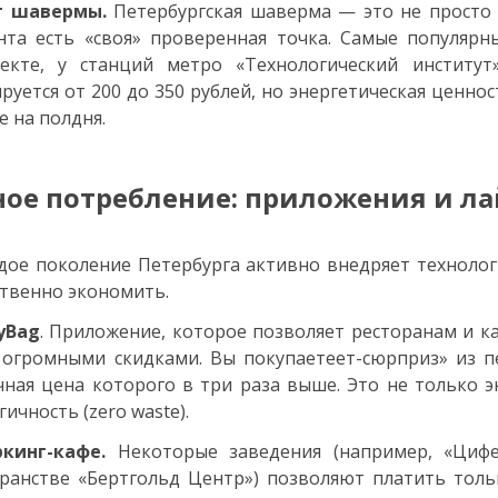
т шавермы.
Петербургская шаверма — это не просто е
нта есть «своя» проверенная точка. Самые популяр
пекте, у станций метро «Технологический институ
руется от 200 до 350 рублей, но энергетическая ценно
е на полдня.
ое потребление: приложения и л
ое поколение Петербурга активно внедряет технологи
твенно экономить.
yBag
. Приложение, которое позволяет ресторанам и 
 огромными скидками. Вы покупаетеет-сюрприз» из пе
ная цена которого в три раза выше. Это не только э
гичность (zero waste).
ркинг-кафе.
Некоторые заведения (например, «Циф
ранстве «Бертгольд Центр») позволяют платить толь