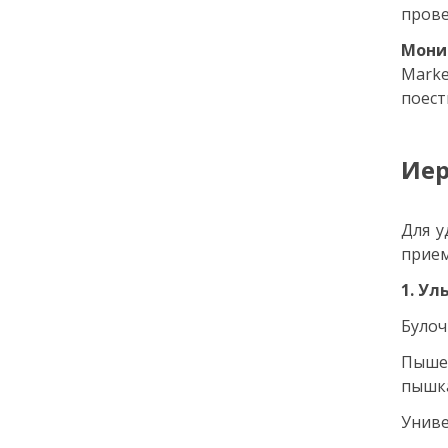
27 мая
прове
Мони
15:00
КУЛЬТУРА
Marke
Ваня Дмитриенко
поест
выступит на «Петровских
Ассамблеях 3.2.3»
Иер
26 мая
18:14
КУЛЬТУРА
СТАТЬЯ
Для у
Назад в прошлое: почему
прием
молодёжь ностальгирует
в Интернете
1. Ул
Булоч
24 мая
Пыше
пышка
18:00
ОБЩЕСТВО
Добрые новости недели
Униве