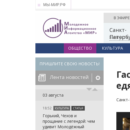
МЫ-МИР.РФ
В ЭФИРЕ
Санкт-
Петерб
8 августа
ОБЩЕСТВО
КУЛЬТУРА
ПРИШЛИТЕ СВОЮ НОВОСТЬ!
Га
Лента новостей
ед
егорию:
03 августа
Санкт-
18:52
КУЛЬТУРА
СТАТЬЯ
: in_array()
Горький, Чехов и
arameter 2 to
: in_array()
прощание с легендой: чем
null given in
arameter 2 to
: in_array()
удивит Молодёжный