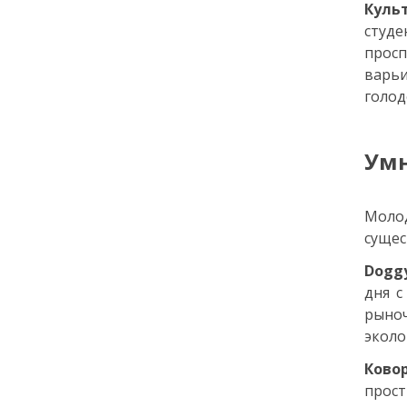
Куль
студе
12:14
ЭНЦИКЛОПЕДИЯ ДОБРА
прос
РЕПОРТАЖ
варьи
Июнь в ритме добрых дел
голод
24 июня
Умн
14:35
ОБЩЕСТВО
Цифровой Петербург: как
киберспорт и гейминг
Молод
превратились из «пустой
сущес
траты времени» в
двигатель карьеры
Dogg
дня с
рыноч
22 июня
эколо
18:00
ОБЩЕСТВО
Ково
Добрые новости недели
прост