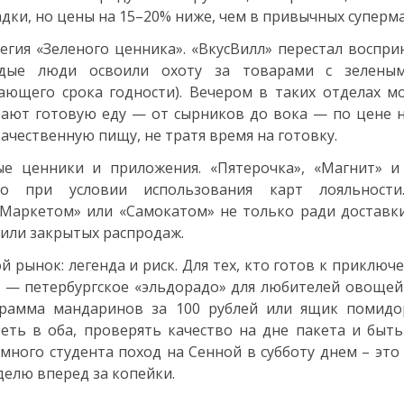
дки, но цены на 15–20% ниже, чем в привычных суперма
егия «Зеленого ценника». «ВкусВилл» перестал воспри
дые люди освоили охоту за товарами с зеленым
ающего срока годности). Вечером в таких отделах м
ают готовую еду — от сырников до вока — по цене ни
качественную пищу, не тратя время на готовку.
е ценники и приложения. «Пятерочка», «Магнит» и 
ко при условии использования карт лояльности
Маркетом» или «Самокатом» не только ради доставк
 или закрытых распродаж.
й рынок: легенда и риск. Для тех, кто готов к приключ
 — петербургское «эльдорадо» для любителей овощей 
грамма мандаринов за 100 рублей или ящик помидор
еть в оба, проверять качество на дне пакета и быт
много студента поход на Сенной в субботу днем – это
делю вперед за копейки.