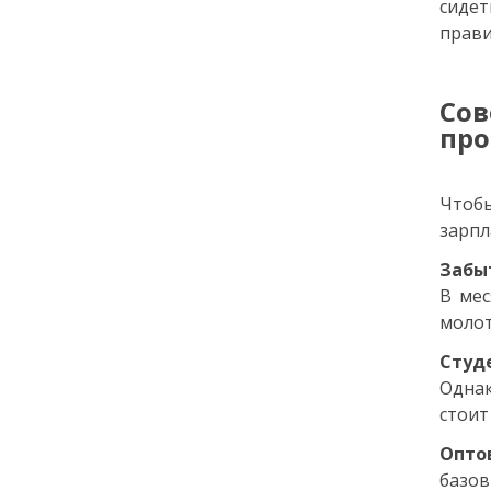
сидет
21 июня
прави
12:03
КУЛЬТУРА
Сов
VK Fest в Санкт-
Петербурге: что ждёт
про
зрителей в этом году
Чтобы
12 июня
зарпл
13:38
КУЛЬТУРА
Забыт
VK Fest 2026 пройдёт на
В мес
территории ВДНХ
молот
Студ
31 мая
Однак
стоит
18:00
ОБЩЕСТВО
Добрые новости недели
Опто
базов