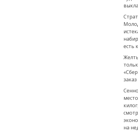
выкла
Как заранее защитить
квартиру от пожара и
Страт
затопления
Моло
истек
13 июля
набир
есть 
18:00
ОБЩЕСТВО
Добрые новости недели
Желты
толь
«Сбер
08 июля
заказ
11:31
КУЛЬТУРА
Сенно
Более 70 тысяч гостей,
место
десятки звезд и сотни
кило
активностей: в
смотр
Петербурге завершился
VK Fest 2026
эконо
на не
06 июля