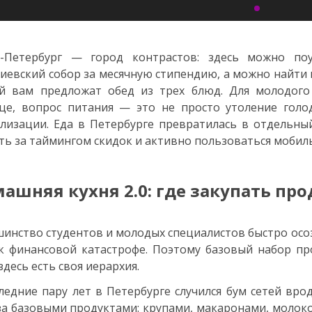
т-Петербург — город контрастов: здесь можно по
иевский собор за месячную стипендию, а можно найти 
ей вам предложат обед из трех блюд. Для молодого
це, вопрос питания — это не просто утоление голо
лизации. Еда в Петербурге превратилась в отдельный
ть за таймингом скидок и активно пользоваться моби
ашняя кухня 2.0: где закупать пр
инство студентов и молодых специалистов быстро осоз
к финансовой катастрофе. Поэтому базовый набор про
здесь есть своя иерархия.
ледние пару лет в Петербурге случился бум сетей вро
за базовыми продуктами: крупами, макаронами, молоко