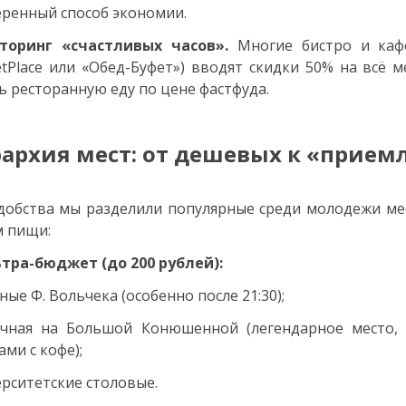
ренный способ экономии.
торинг «счастливых часов».
Многие бистро и кафе
tPlace или «Обед-Буфет») вводят скидки 50% на всё м
ь ресторанную еду по цене фастфуда.
архия мест: от дешевых к «прие
добства мы разделили популярные среди молодежи ме
 пищи:
ьтра-бюджет (до 200 рублей):
ные Ф. Вольчека (особенно после 21:30);
чная на Большой Конюшенной (легендарное место, 
ми с кофе);
рситетские столовые.