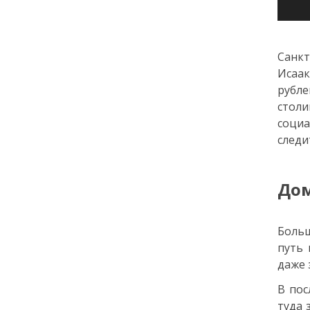
города: как молодёжь
Петербурга меняет
привычки
Санк
Исаак
24 июля
рубл
18:00
столи
ОБРАЗОВАНИЕ
СТАТЬЯ
«Я поступил! А что
социа
дальше?» — советы для
следи
первокурсников
Дом
20 июля
18:00
ОБЩЕСТВО
Больш
Добрые новости недели
путь 
даже 
15 июля
В пос
туда 
13:25
ОБЩЕСТВО