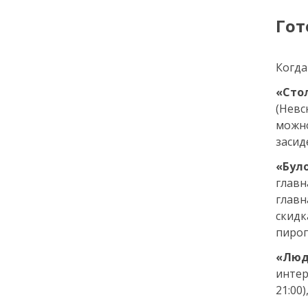
Гот
18:00
ОБЩЕСТВО
Добрые новости недели
Когда
30 июня
«Сто
(Невс
13:38
КУЛЬТУРА
можно
Два дня музыки и десятки
засид
звезд: названы имена
ведущих и артистов
«Бул
фестиваля «Белые ночи» в
Санкт-Петербурге
главн
главн
скидк
29 июня
пирог
14:40
ОБЩЕСТВО
«Люд
Добрые новости недели
интер
21:00
26 июня