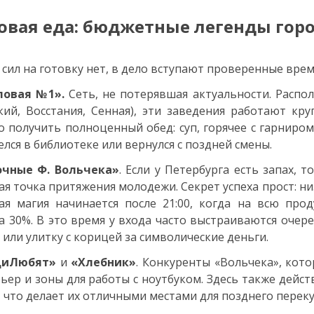
овая еда: бюджетные легенды гор
 сил на готовку нет, в дело вступают проверенные вре
ловая №1».
Сеть, не потерявшая актуальности. Распо
кий, Восстания, Сенная), эти заведения работают кру
 получить полноценный обед: суп, горячее с гарниром 
елся в библиотеке или вернулся с поздней смены.
очные Ф. Вольчека»
. Если у Петербурга есть запах, т
ая точка притяжения молодежи. Секрет успеха прост: ни
ая магия начинается после 21:00, когда на всю про
а 30%. В это время у входа часто выстраиваются очер
 или улитку с корицей за символические деньги.
иЛюбят»
и
«Хлебник»
. Конкуренты «Вольчека», кот
ьер и зоны для работы с ноутбуком. Здесь также дейс
), что делает их отличными местами для позднего переку