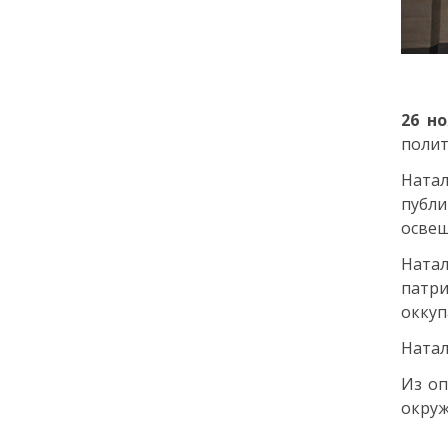
города: как молодёжь
Петербурга меняет
привычки
24 июля
26 н
полит
18:00
ОБРАЗОВАНИЕ
СТАТЬЯ
«Я поступил! А что
Ната
дальше?» — советы для
публ
первокурсников
освещ
Натал
20 июля
патр
оккуп
18:00
ОБЩЕСТВО
Добрые новости недели
Натал
Из оп
15 июля
окруж
13:25
ОБЩЕСТВО