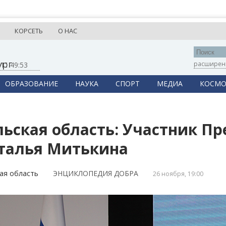
КОРСЕТЬ
О НАС
ург
расширен
,
11:49:53
ОБРАЗОВАНИЕ
НАУКА
СПОРТ
МЕДИА
КОСМО
льская область: Участник П
талья Митькина
ая область
ЭНЦИКЛОПЕДИЯ ДОБРА
26 ноября, 19:00