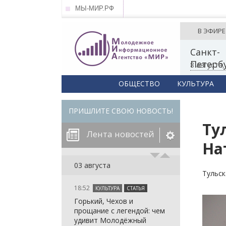
МЫ-МИР.РФ
В ЭФИРЕ
Санкт-
Петерб
8 августа
ОБЩЕСТВО
КУЛЬТУРА
ПРИШЛИТЕ СВОЮ НОВОСТЬ!
Ту
Лента новостей
На
егорию:
03 августа
Тульск
18:52
КУЛЬТУРА
СТАТЬЯ
: in_array()
Горький, Чехов и
arameter 2 to
: in_array()
прощание с легендой: чем
null given in
arameter 2 to
: in_array()
удивит Молодёжный