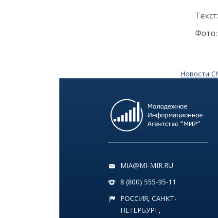
Как заранее защитить
Текст
квартиру от пожара и
затопления
Фото: 
13 июля
Новости 
18:00
ОБЩЕСТВО
Добрые новости недели
08 июля
11:31
КУЛЬТУРА
Более 70 тысяч гостей,
десятки звезд и сотни
MIA@MI-MIR.RU
активностей: в
Петербурге завершился
8 (800) 555-95-11
VK Fest 2026
РОССИЯ, САНКТ-
ПЕТЕРБУРГ,
06 июля